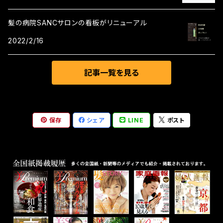
ウノコギリソウエキス・・・ヨーロッパ原産のキク科セイ
ャコウソウの葉や茎から抽出したエキスです。チモール、
ヨウノコギリソウの花・全草から抽出したエキスです。抗
髪の病院SANCサロンの看板がリニューアル
シメン、ピネンなどの成分を含み、抗菌作用、抗炎症作
炎症作用、抗菌作用、抗酸化作用、収斂作用があり、頭
用、血流促進作用、収斂作用があります。古くから香辛
皮のコンディションを整えます。 セージ葉エキス・・・セ
2022/2/16
料としても使用されています。 フキタンポポエキス・・・
ージの葉から抽出されるエキスで、育毛効果、抗炎症
ヨーロッパ大陸から中国にかけて分布するキク科フキ
効果、抗酸化作用、抗菌作用があります。ハーブティー
タンポポの花・葉から抽出したエキスです。タンニン・ト
記事一覧を見る
としても飲用されています。 セロリエキス・・・セロリか
リテルペン・フラボノイド・キサントフィル・サポニン等を
ら抽出されるエキスで、抗炎症作用に優れています。 タ
含み、収斂作用があり、頭皮のコンディションを整えま
チジャコソウエキス・・・ヨーロッパ原産のシソ科タチジ
す。 フユボダイジュ花エキス・・・フユボダイジュ（シナノ
ャコウソウの葉や茎から抽出したエキスです。チモール、
キ）の花から抽出されるエキスで、抗炎症作用があり、
保存
シェア
LINE
ポスト
シメン、ピネンなどの成分を含み、抗菌作用、抗炎症作
頭皮のかゆみを抑える作用があります。また血行促進
用、血流促進作用、収斂作用があります。古くから香辛
作用もあります。 ボタンエキス・・・ボタンの根皮から抽
料としても使用されています。 フキタンポポエキス・・・
出したエキスで、抗炎症、沈静、抗酸化、血行促進作用
ヨーロッパ大陸から中国にかけて分布するキク科フキ
などがあります。 メリッサ葉エキス・・・シソ科コウスイ
タンポポの花・葉から抽出したエキスです。タンニン・ト
ハッカの葉や茎から抽出したエキスです。シトラール、リ
リテルペン・フラボノイド・キサントフィル・サポニン等を
ナロール等の精油、タンニン、フラボノイド、ロズマリン
含み、収斂作用があり、頭皮のコンディションを整えま
酸などを含み、葉をすりつぶすとレモンのような香りが
す。 フユボダイジュ花エキス・・・フユボダイジュ（シナノ
します。血流促進作用、抗炎症作用、収斂作用があり、
キ）の花から抽出されるエキスで、抗炎症作用があり、