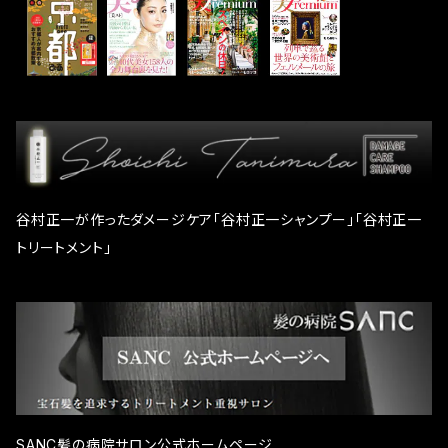
頭皮のコンディションを整えます。 グリコシルトレハロ
頭皮のかゆみを抑える作用があります。また血行促進
ース・・・「命の糖」「復活の糖」等とも呼ばれるトレハロ
作用もあります。 ボタンエキス・・・ボタンの根皮から抽
ースの誘導体で、毛髪の乾燥を防ぎ、みずみずしい潤い
出したエキスで、抗炎症、沈静、抗酸化、血行促進作用
を与えます。 コメヌカスフィンゴ糖脂質・・・スキンケア
などがあります。 メリッサ葉エキス・・・シソ科コウスイ
化粧品等にも使用される植物セラミドで、高い保湿作
ハッカの葉や茎から抽出したエキスです。シトラール、リ
用があります。 カンジダボンビコラ/マドフカロンギホリ
ナロール等の精油、タンニン、フラボノイド、ロズマリン
ア種子油発酵エキス・・・インドに自生するマフアの種
酸などを含み、葉をすりつぶすとレモンのような香りが
子油から作られる天然洗浄成分。低刺激で生分解性の
します。血流促進作用、抗炎症作用、収斂作用があり、
高い成分です。 ポリアスパラギン酸Ｎａ・・・アスパラギ
頭皮のコンディションを整えます。 グリコシルトレハロ
谷村正一が作ったダメージケア「谷村正一シャンプー」「谷村正一
ン酸由来の高分子保湿剤で、キューティクル保護、切れ
ース・・・「命の糖」「復活の糖」等とも呼ばれるトレハロ
毛枝毛を抑える作用があります。 グリセリン・・・化粧品
トリートメント」
ースの誘導体で、毛髪の乾燥を防ぎ、みずみずしい潤い
でも広く使用される保湿成分で、髪に潤いを与えます。
を与えます。 コメヌカスフィンゴ糖脂質・・・スキンケア
化粧品等にも使用される植物セラミドで、高い保湿作
用があります。 カンジダボンビコラ/マドフカロンギホリ
ア種子油発酵エキス・・・インドに自生するマフアの種
子油から作られる天然洗浄成分。低刺激で生分解性の
高い成分です。 ポリアスパラギン酸Ｎａ・・・アスパラギ
ン酸由来の高分子保湿剤で、キューティクル保護、切れ
SANC髪の病院サロン公式ホームページ
毛枝毛を抑える作用があります。 グリセリン・・・化粧品