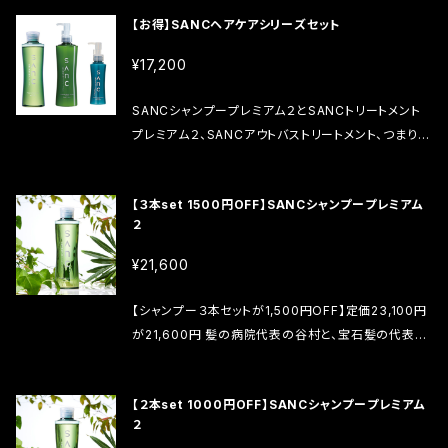
ト：定価：18,700円 → 17,200円（1,500円OFF) ３
【お得】SANCヘアケアシリーズセット
セット：定価：56,100円 → 51,600円（4,500円OF
F)のところ、 → 定価
¥17,200
から１０％OFFの50,490円（5,610円OFF) SANCシ
ャンプープレミアム２ 内容量：200ml SANCトリートメ
SANCシャンプープレミアム２とSANCトリートメント
ントプレミアム２ 内容量：300ml SANCアウトバストリ
プレミアム２、SANCアウトバストリートメント、つまり、
ートメントプレミアム２ 内容量：100g
SANCヘアケアシリーズのセットです。 定価：18,700
円 → 17,200円（1,500円OFF) SANCシャンプー
【３本set 1500円OFF】SANCシャンプープレミアム
プレミアム２ 内容量：200ml SANCトリートメントプレ
２
ミアム２ 内容量：300ml SANCアウトバストリートメン
トプレミアム２ 内容量：100g
¥21,600
【シャンプー３本セットが1,500円OFF】定価23,100円
が21,600円 髪の病院代表の谷村と、宝石髪の代表京
の舞妓プロデュースの「SANCシャンプー”プレミアム
２”」は、頭皮＆髪＆髪質への栄養バランス成分、髪＆頭
【２本set 1000円OFF】SANCシャンプープレミアム
皮の悩みを解決するための様々な栄養素の分子レベ
２
ル（低・中・高）へのこだわりで配合するシャンプーです。