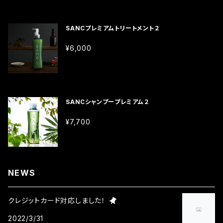
なります。 SANCシャンプープレミアム２ 内容量：200
科植物のカミツレの花から抽出したエキスです。頭皮に
する働きがあるため、うがい薬などにも配合されます。
ml SANCトリートメントプレミアム２ 内容量：300ml
うるおいを与え、健やかに保ちます。 甘草エキス・・・カ
オノニスエキス・・・マメ科のハリモクシュ属の植物「オノ
SANCプレミアムトリートメント２
ンゾウの根や茎から抽出したエキスで、抗炎症、抗アレ
ニス」から抽出されるエキスで、トリテルペノイド、タン
ルギー作用に優れます。肌荒れ改善、頭皮のフケカユミ
ニン、スクロース等を含んでいます。抗炎症作用、抗アレ
¥6,000
を抑える作用もあります。 コンフリーエキス・・・コンフ
ルギー作用があり、頭皮のコンディションを整えます。
リーの葉からとれるエキスで、抗炎症、保湿作用に優
タウリン・・・栄養ドリンクやサプリメントにも使用され
れ、乾燥から肌や毛髪を保護します。 スギナエキス・・・
ているタウリン。毛髪をしなやかにする作用があります。
トクサ科スギナの全草から抽出したエキスです。フラボ
カミツレ花エキス・・・ヨーロッパ原産の二年草で、キク
SANCシャンプープレミアム２
ノイド・サポニン・ビタミンC・エキセトリンを含み、収斂
科植物のカミツレの花から抽出したエキスです。頭皮に
作用があり、頭皮のコンディションを整えます。 セイヨ
うるおいを与え、健やかに保ちます。 甘草エキス・・・カ
¥7,700
ウノコギリソウエキス・・・ヨーロッパ原産のキク科セイ
ンゾウの根や茎から抽出したエキスで、抗炎症、抗アレ
ヨウノコギリソウの花・全草から抽出したエキスです。抗
ルギー作用に優れます。肌荒れ改善、頭皮のフケカユミ
炎症作用、抗菌作用、抗酸化作用、収斂作用があり、頭
を抑える作用もあります。 コンフリーエキス・・・コンフ
皮のコンディションを整えます。 セージ葉エキス・・・セ
リーの葉からとれるエキスで、抗炎症、保湿作用に優
NEWS
ージの葉から抽出されるエキスで、育毛効果、抗炎症
れ、乾燥から肌や毛髪を保護します。 スギナエキス・・・
効果、抗酸化作用、抗菌作用があります。ハーブティー
トクサ科スギナの全草から抽出したエキスです。フラボ
としても飲用されています。 セロリエキス・・・セロリか
クレジットカード対応しました！
ノイド・サポニン・ビタミンC・エキセトリンを含み、収斂
ら抽出されるエキスで、抗炎症作用に優れています。 タ
作用があり、頭皮のコンディションを整えます。 セイヨ
2022/3/31
チジャコソウエキス・・・ヨーロッパ原産のシソ科タチジ