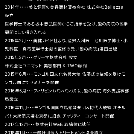
2014年・・・・美と健康の美容商材販売会社 株式会社Bellezza
設立
医学博士である坂本忠弘医師からご指示を受け、髪の病院の医学
顧問として招き入れる
2015年2月・・・美健ガイド社より、産婦人科医 池川医学博士・小
児科医 真弓医学博士髪の監修の元、「髪の病院」漫画出版
2015年3月・・・グリーマ株式会社 設立
株式会社ユニマット 美容部門 K-TWO顧問
2015年8月・・・モンゴル国文化名誉大使 佐藤氏の依頼を受けモ
ンゴル国にてセミナーを開催
2016年5月・・・フィリピン（パンパンガ）に、髪の病院 海外支援事務
局設立
2016年11月・・・モンゴル国国立馬頭琴楽団＆初代大統領 オチル
バト大統領夫婦を京都に招き、チャリティーコンサート開催
2017年12月・・・株式会社W&B 取締役に就任
2018年1月・・・一般社団法人トリートメント協会設立