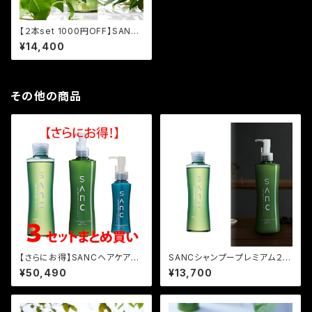
【２本set 1000円OFF】SANC
シャンプープレミアム２
¥14,400
その他の商品
【さらにお得】SANCヘアケアシ
SANCシャンプープレミアム２、
リーズの３セットまとめ買い
SANCプレミアムトリートメント
¥50,490
¥13,700
２ セット