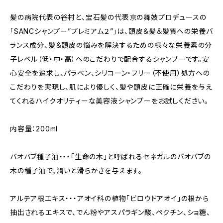
髪の病院代表の谷村と、宝石髪の代表京の舞妓プロデュースの
「SANCシャンプー”プレミアム２”」は、頭皮＆髪＆髪質への栄養バ
ランス成分、髪＆頭皮の悩みを解決するための様々な栄養素の分
子レベル（低・中・高）へのこだわりで配合するシャンプーです。安
心安全を追求し、パラベン、シリコーン・フリー（不使用）処方への
こだわりを実現し、肌により優しく、髪や頭皮に正確に栄養を与え
てくれるハイクオリティーな美容液シャンプーをお試しください。
内容量：200ml
バオバブ種子油・・・「生命の木」と呼ばれるセネガルのバオバブの
木の種子油で、潤いと滑らかさを与えます。
アルテア根エキス・・・アオイ科の植物「ビロウドアオイ」の根から
抽出されるエキスで、でん粉やアスパラギン酸、ペクチン、ショ糖、